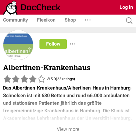
Log in
Community
Flexikon
Shop
Follow
Albertinen-Krankenhaus
(22 ratings)
Das Albertinen-Krankenhaus/Albertinen-Haus in Hamburg-
Schnelsen ist mit 630 Betten und rund 66.000 ambulanten
und stationären Patienten jährlich das größte
freigemeinnützige Krankenhaus in Hamburg. Die Klinik ist
Akademisches Lehrkrankenhaus der Universität Hamburg.
View more
Behandlungsschwerpunkte der Einrichtung sind:
die
Herz-