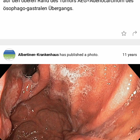
auf den oberen Rand des Tumors AEG=Adenocarcinom des
ösophago-gastralen Übergangs.
Albertinen-Krankenhaus
has published a photo.
11 years