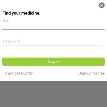
Log in
Find your medicine.
Community
Flexikon
Shop
eMail
Password
Follow
Log in
Forgot password?
Sign up for free
DocCheck BIZ
(10 ratings)
Mit mehr als 1.200.000 registrierten Nutzern ist DocCheck
das Healthcare-Portal Nr.1 für medizinische Fachkreise in
Europa.