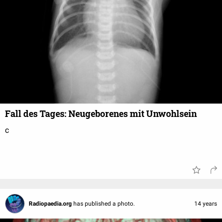
Fall des Tages: Neugeborenes mit Unwohlsein
c
Radiopaedia.org
has published a photo.
14 years