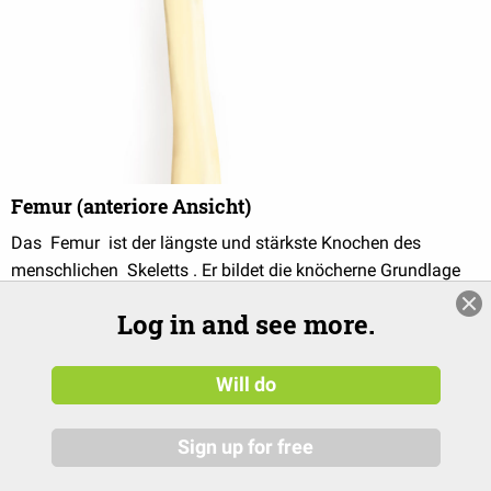
Femur (anteriore Ansicht)
Das Femur ist der längste und stärkste Knochen des
menschlichen Skeletts . Er bildet die knöcherne Grundlage
des Oberschenkels . Der größte Teil des Femur wird vom
Log in and see more.
Oberschenkelkörper (Corpus femoris) gebildet. Er hat im
Querschnitt eine...
continue
Will do
Sign up for free