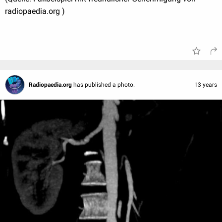
radiopaedia.org )
Radiopaedia.org
has published a photo.
13 years