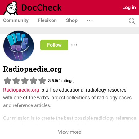
Log in
Community
Flexikon
Shop
Follow
Radiopaedia.org
(4 ratings)
Radiopaedia.org
is a free educational radiology resource
with one of the web's largest collections of radiology cases
and reference articles.
Our mission is to create the best possible radiology reference
and teaching site and make it available to everyone, for ever,
View more
for free.