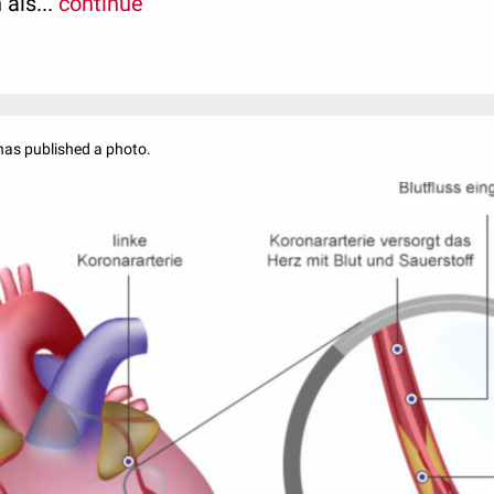
als...
continue
has published a photo.