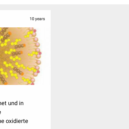
10 years
et und in
e
e oxidierte