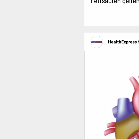
Fettsäuren gelten 
HealthExpress