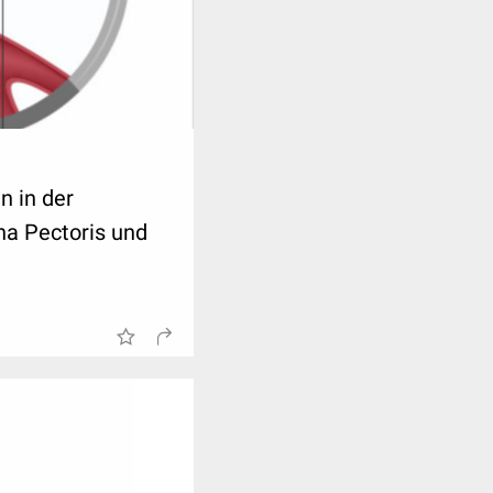
n in der
ina Pectoris und