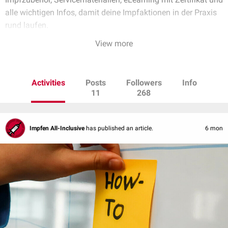
alle wichtigen Infos, damit deine Impfaktionen in der Praxis
rund laufen.
View more
Activities
Posts
Followers
Info
11
268
Impfen All-Inclusive
has published an article.
6 mon