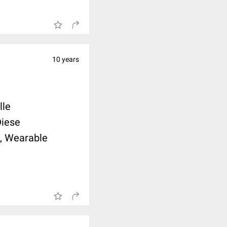
10 years
lle
Diese
n, Wearable