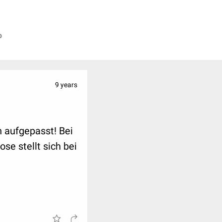
f
o
9 years
 aufgepasst! Bei
se stellt sich bei