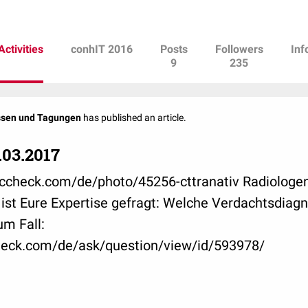
Coming up...
14.-17.11. MEDICA in Düsseldor
Activities
conhIT 2016
Posts
Followers
Inf
9
235
ssen und Tagungen
has published an article.
.03.2017
doccheck.com/de/photo/45256-cttranativ Radiologen
st Eure Expertise gefragt: Welche Verdachtsdiagno
um Fall:
heck.com/de/ask/question/view/id/593978/