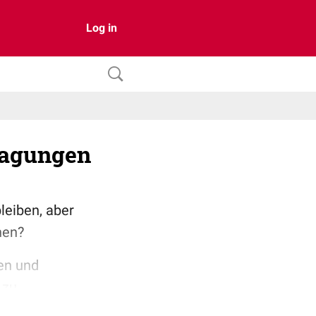
Log in
Tagungen
leiben, aber
hen?
den und
 zu
.