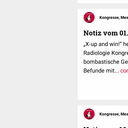
Kongresse, Me
Notiz vom 01
„X-up and win!“ 
Radiologie Kongre
bombastische Gew
Befunde mit...
co
Kongresse, Me