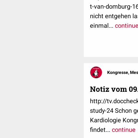
t-van-domburg-16
nicht entgehen la
einmal...
continu
Kongresse, Me
Notiz vom 09
http://tv.docche
study-24 Schon g
Kardiologie Kongr
findet...
continue