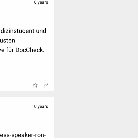
10 years
dizinstudent und
eusten
ve für DocCheck.
10 years
ess-speaker-ron-