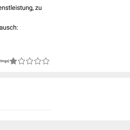
ienstleistung, zu
tausch:
atings)