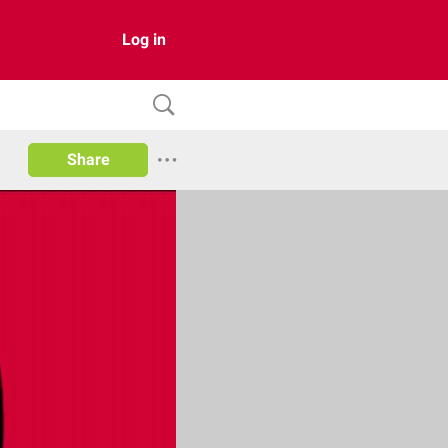
Log in
Share