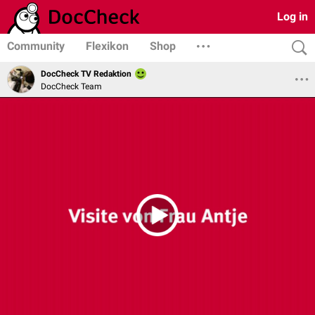
Log in
Community
Flexikon
Shop
DocCheck TV Redaktion
DocCheck Team