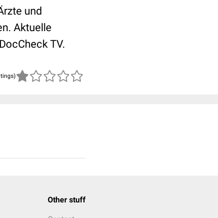
Ärzte und
n. Aktuelle
 DocCheck TV.
atings)
Other stuff