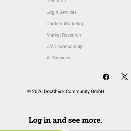
Media Kit
Login Services
Content Marketing
Market Research
CME sponsorship
All Services
© 2026 DocCheck Community GmbH
Log in and see more.