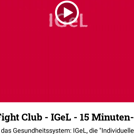
ght Club - IGeL - 15 Minuten
 das Gesundheitssystem: IGeL, die "Individuell