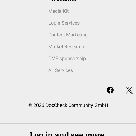
Media Kit
Login Services
Content Marketing
Market Research
CME sponsorship
All Services
© 2026 DocCheck Community GmbH
Log in and see more.