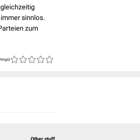
gleichzeitig
 immer sinnlos.
 Parteien zum
atings)
Other stuff