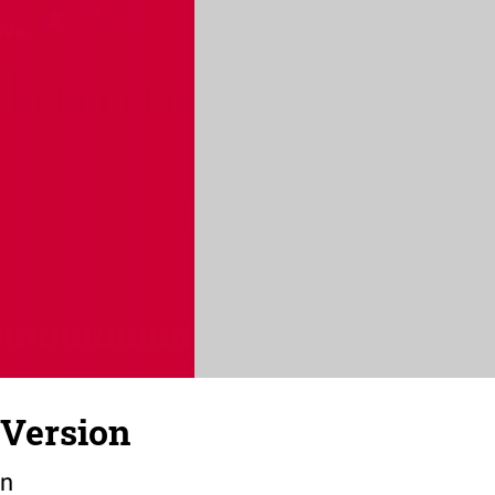
-Version
en