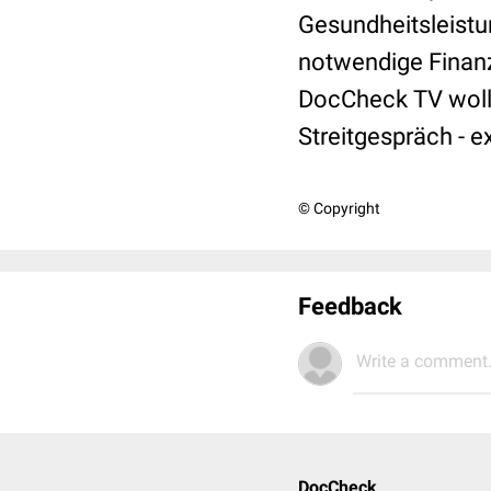
Gesundheitsleistu
notwendige Finanzs
DocCheck TV wollt
Streitgespräch - e
© Copyright
Feedback
Write a comment.
DocCheck