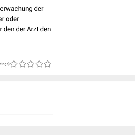
berwachung der
er oder
r den der Arzt den
atings)