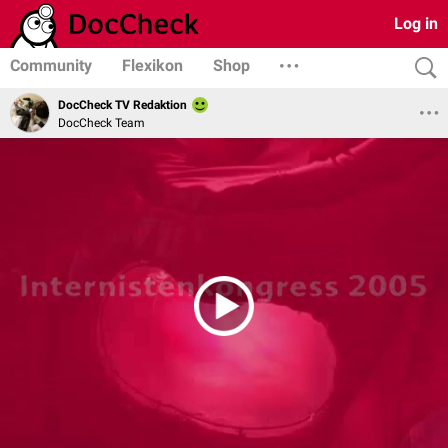
Log in
Community
Flexikon
Shop
DocCheck TV Redaktion
DocCheck Team