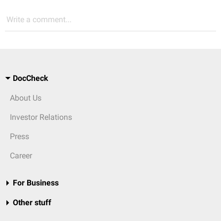
Write a comment...
DocCheck
About Us
Investor Relations
Press
Career
For Business
Other stuff