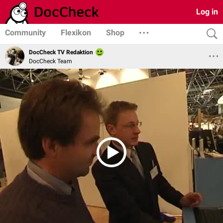
Log in
Community
Flexikon
Shop
DocCheck TV Redaktion
DocCheck Team