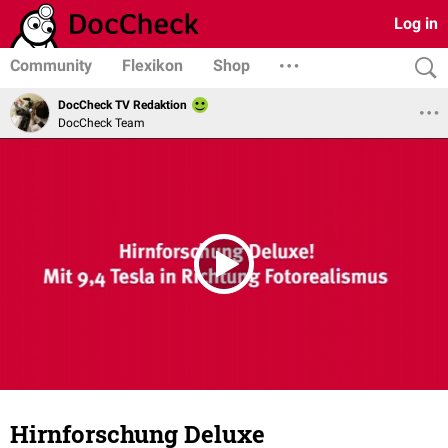
Log in
Community
Flexikon
Shop
DocCheck TV Redaktion
DocCheck Team
Hirnforschung Deluxe