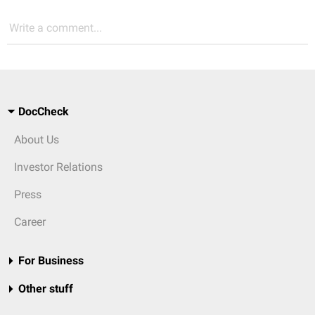
Write a comment...
DocCheck
About Us
Investor Relations
Press
Career
For Business
Other stuff