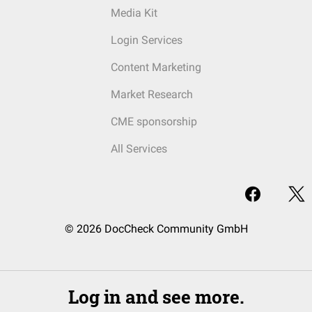
Media Kit
Login Services
Content Marketing
Market Research
CME sponsorship
All Services
© 2026 DocCheck Community GmbH
Log in and see more.