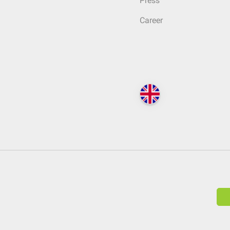
Press
Career