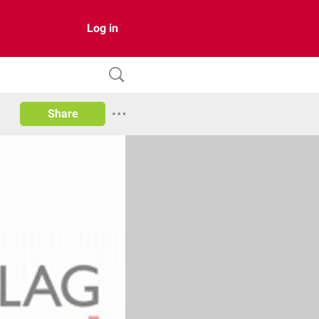
Log in
Share