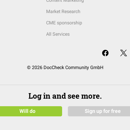
Content Marketing
Market Research
CME sponsorship
All Services
© 2026 DocCheck Community GmbH
Log in and see more.
Will do
Sign up for free