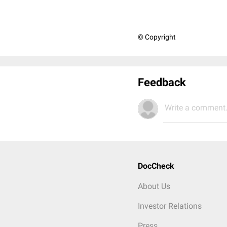
© Copyright
Feedback
Write a comment.
DocCheck
About Us
Investor Relations
Press