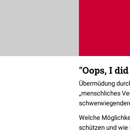
"Oops, I did
Übermüdung durch 
„menschliches Ver
schwerwiegendere 
Welche Möglichkei
schützen und wi