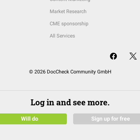
Market Research
CME sponsorship
All Services
© 2026 DocCheck Community GmbH
Log in and see more.
Will do
Sign up for free