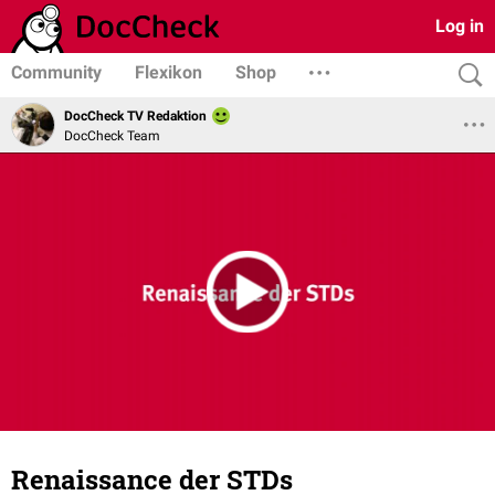
Log in
Community
Flexikon
Shop
DocCheck TV Redaktion
DocCheck Team
Renaissance der STDs