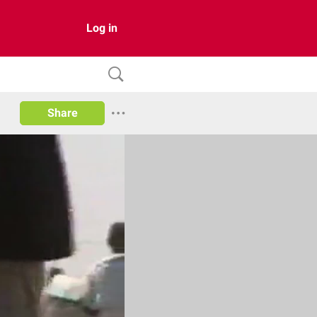
Log in
Share