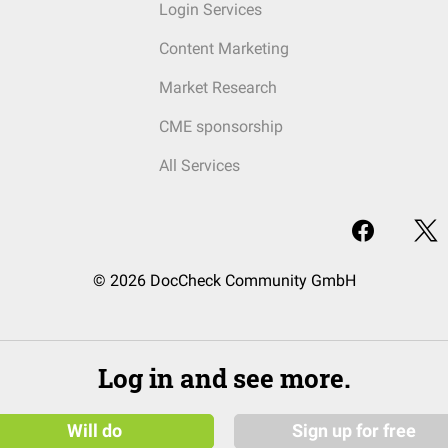
Login Services
Content Marketing
Market Research
CME sponsorship
All Services
© 2026 DocCheck Community GmbH
Log in and see more.
Will do
Sign up for free