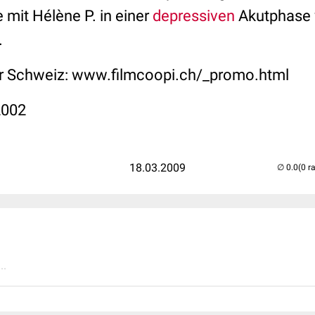
 mit Hélène P. in einer
depressiven
Akutphase 
.
r Schweiz:
www.filmcoopi.ch/_promo.html
2002
18.03.2009
(0 r
..