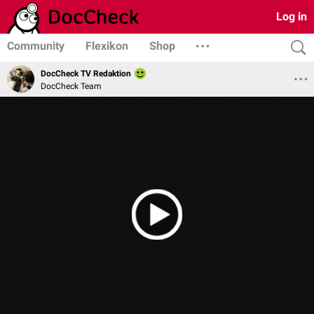
Log in
Community
Flexikon
Shop
DocCheck TV Redaktion
DocCheck Team