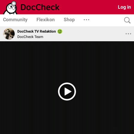
Log in
Community
Flexikon
Shop
DocCheck TV Redaktion
DocCheck Team