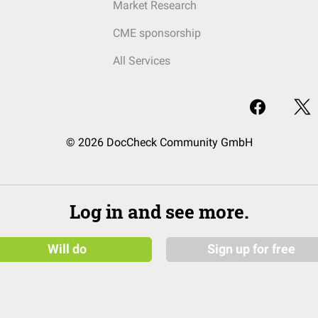
Market Research
CME sponsorship
All Services
© 2026 DocCheck Community GmbH
Log in and see more.
Will do
Sign up for free