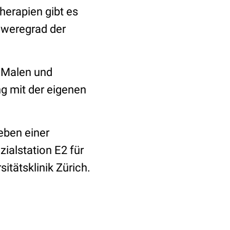
erapien gibt es
hweregrad der
, Malen und
g mit der eigenen
eben einer
ialstation E2 für
tätsklinik Zürich.