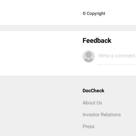
© Copyright
Feedback
Write a comment.
DocCheck
About Us
Investor Relations
Press