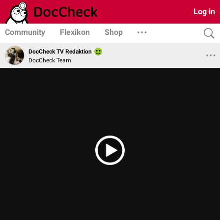
Log in
Community
Flexikon
Shop
DocCheck TV Redaktion
DocCheck Team