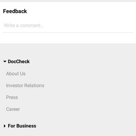
Feedback
Write a comment...
DocCheck
About Us
Investor Relations
Press
Career
For Business