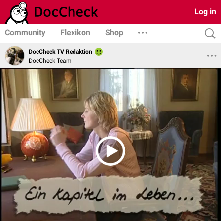
Log in
Community
Flexikon
Shop
DocCheck TV Redaktion
DocCheck Team