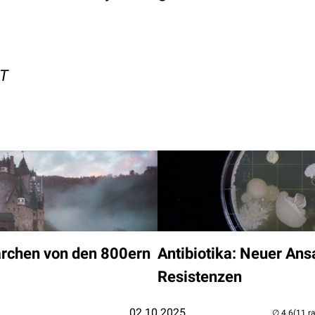
PT
ärchen von den 800ern
Antibiotika: Neuer An
Resistenzen
02.10.2025
(11 r