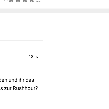
10 mon
den und ihr das
is zur Rushhour?