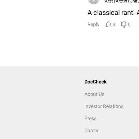
Arzt | Ärztin (Chir
A classical rant! 
Reply
4
0
DocCheck
About Us
Investor Relations
Press
Career