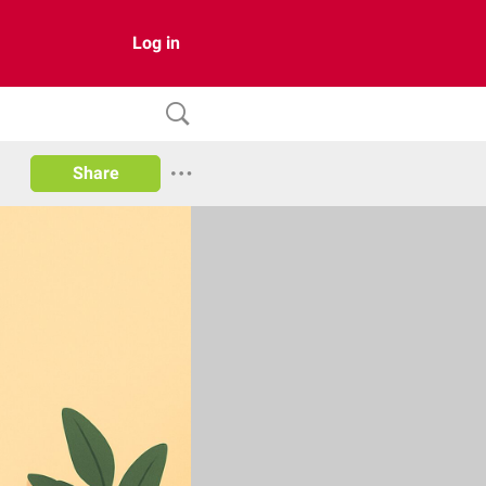
Log in
Share