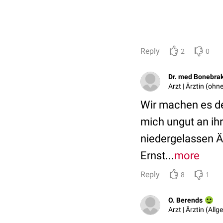
Reply
2
0
Dr. med Bonebra
Arzt | Ärztin (oh
Wir machen es der
mich ungut an ih
niedergelassen Är
Ernst...
more
Reply
8
1
O. Berends
Arzt | Ärztin (All