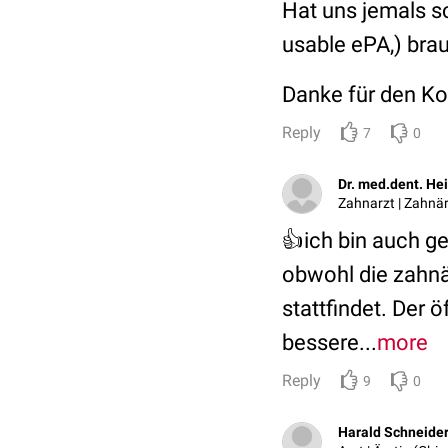
Hat uns jemals sc
usable ePA,) bra
Danke für den Ko
Reply
7
0
Dr. med.dent. Hei
Zahnarzt | Zahnär
👍ich bin auch ge
obwohl die zahnä
stattfindet. Der 
bessere...
more
Reply
9
0
Harald Schneide