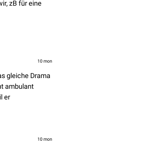
r, zB für eine
10 mon
das gleiche Drama
nt ambulant
l er
10 mon