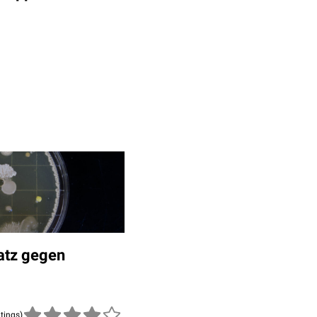
satz gegen
atings)