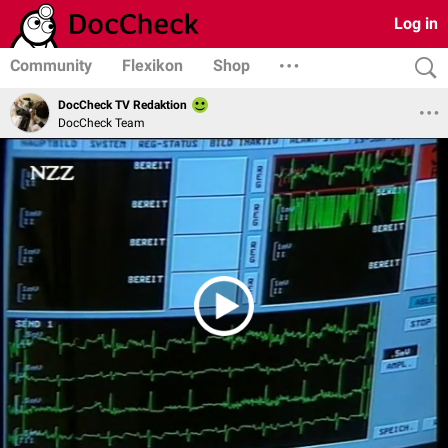
Log in
Community
Flexikon
Shop
DocCheck TV Redaktion
DocCheck Team