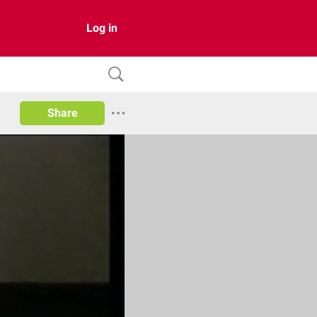
Log in
Share