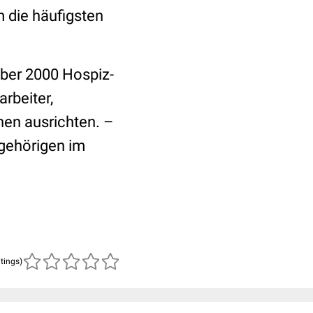
 die häufigsten
über 2000 Hospiz-
arbeiter,
en ausrichten. –
gehörigen im
atings)