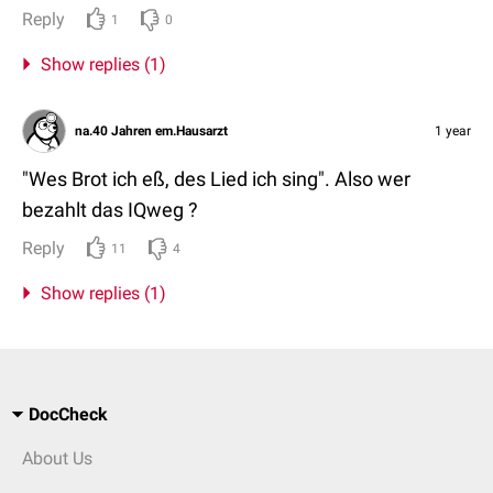
Reply
1
0
Show replies (1)
na.40 Jahren em.Hausarzt
1 year
"Wes Brot ich eß, des Lied ich sing". Also wer
bezahlt das IQweg ?
Reply
11
4
Show replies (1)
DocCheck
About Us