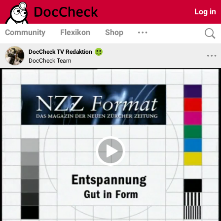
Log in
Community
Flexikon
Shop
DocCheck TV Redaktion
DocCheck Team