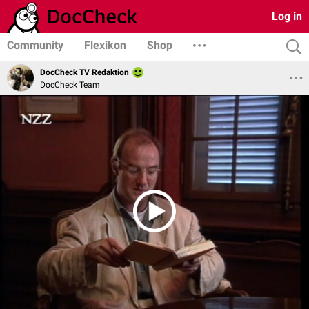
Log in
Community
Flexikon
Shop
DocCheck TV Redaktion
DocCheck Team