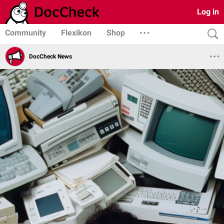
Log in
Community
Flexikon
Shop
DocCheck News