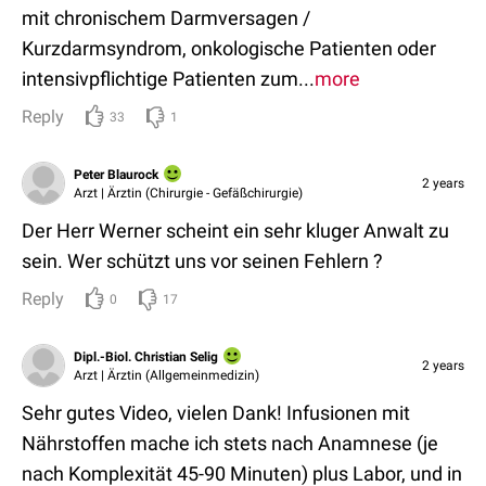
mit chronischem Darmversagen /
Kurzdarmsyndrom, onkologische Patienten oder
intensivpflichtige Patienten zum...
more
Reply
33
1
Peter Blaurock
2 years
Arzt | Ärztin (Chirurgie - Gefäßchirurgie)
Der Herr Werner scheint ein sehr kluger Anwalt zu
sein. Wer schützt uns vor seinen Fehlern ?
Reply
0
17
Dipl.-Biol. Christian Selig
2 years
Arzt | Ärztin (Allgemeinmedizin)
Sehr gutes Video, vielen Dank! Infusionen mit
Nährstoffen mache ich stets nach Anamnese (je
nach Komplexität 45-90 Minuten) plus Labor, und in