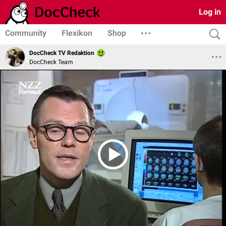
Log in
Community
Flexikon
Shop
DocCheck TV Redaktion
DocCheck Team