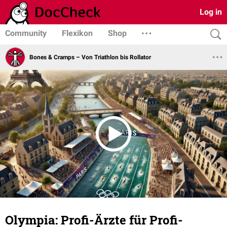
Log in
Community
Flexikon
Shop
Bones & Cramps – Von Triathlon bis Rollator
Olympia: Profi-Ärzte für Profi-