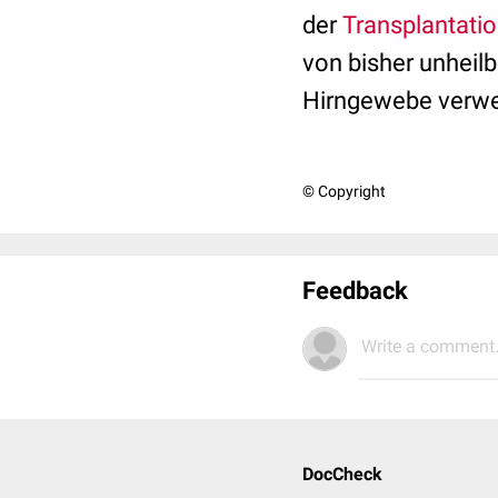
der
Transplantati
von bisher unheil
Hirngewebe verwend
© Copyright
Feedback
Write a comment.
DocCheck