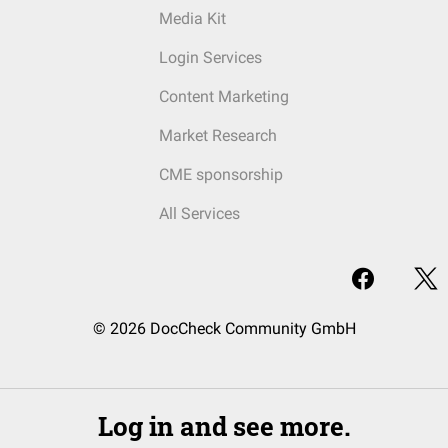
Media Kit
Login Services
Content Marketing
Market Research
CME sponsorship
All Services
© 2026 DocCheck Community GmbH
Log in and see more.