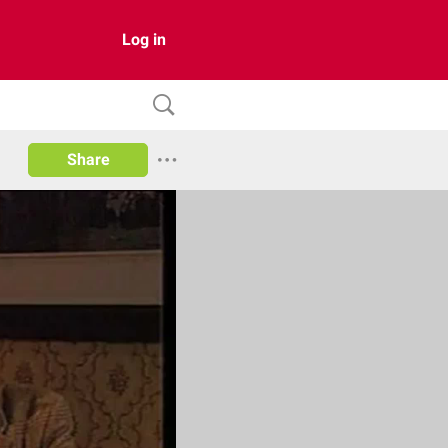
Log in
Share