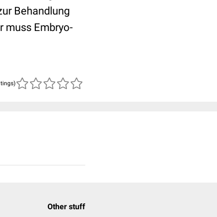
 zur Behandlung
er muss Embryo-
atings)
Other stuff