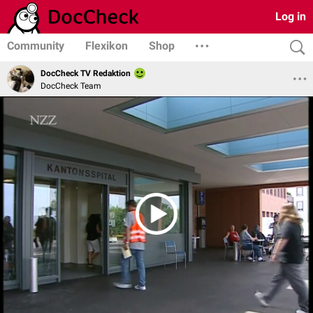
Log in
Community
Flexikon
Shop
DocCheck TV Redaktion
DocCheck Team