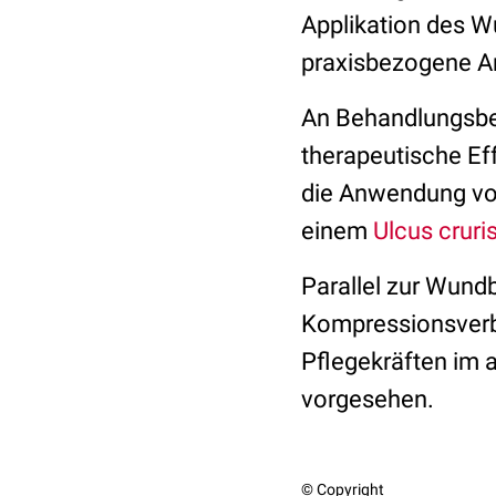
Applikation des W
praxisbezogene A
An Behandlungsbe
therapeutische Ef
die Anwendung vo
einem
Ulcus cruri
Parallel zur Wund
Kompressionsverbä
Pflegekräften im 
vorgesehen.
© Copyright