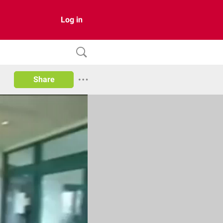
Log in
Share