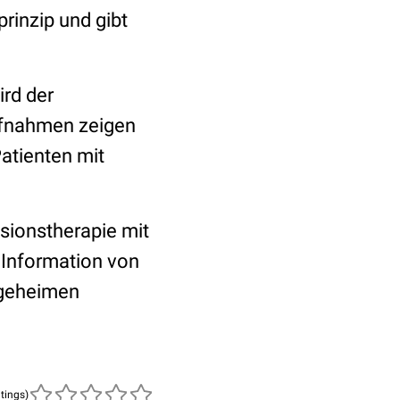
rinzip und gibt
rd der
ufnahmen zeigen
atienten mit
sionstherapie mit
 Information von
egeheimen
atings)