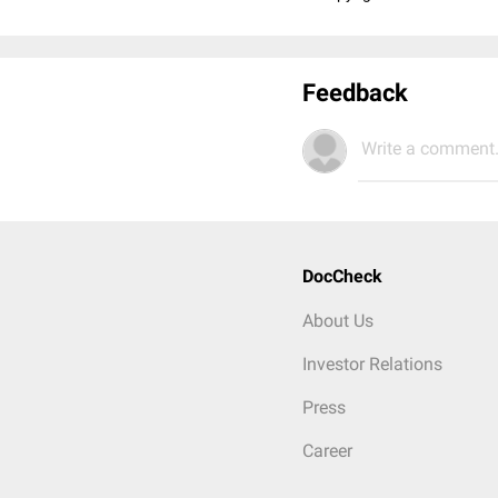
Feedback
Write a comment.
DocCheck
About Us
Investor Relations
Press
Career