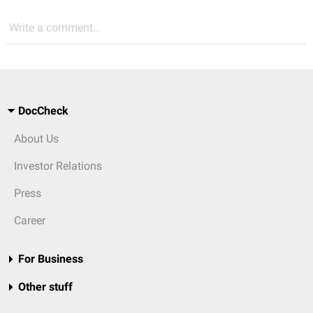
Write a comment...
DocCheck
About Us
Investor Relations
Press
Career
For Business
Other stuff