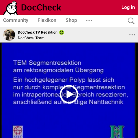
Log in
Community
Flexikon
Shop
DocCheck TV Redaktion
DocCheck Team