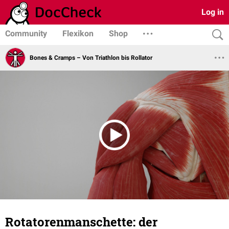
Log in
Community
Flexikon
Shop
Bones & Cramps – Von Triathlon bis Rollator
Rotatorenmanschette: der