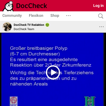
Log in
Community
Flexikon
Shop
DocCheck TV Redaktion
DocCheck Team