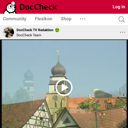
Log in
Community
Flexikon
Shop
DocCheck TV Redaktion
DocCheck Team