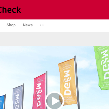
Shop
News