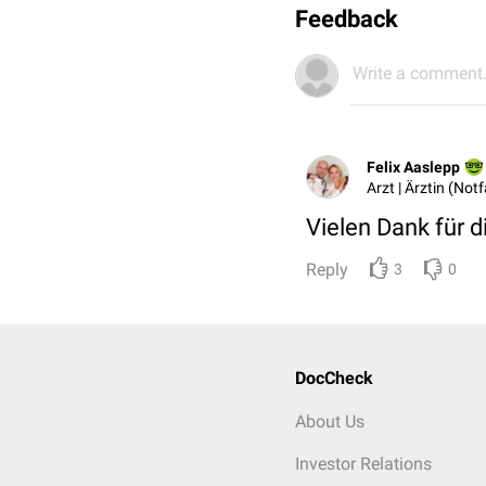
Feedback
Write a comment.
Felix Aaslepp
Arzt | Ärztin (Not
Vielen Dank für 
Reply
3
0
DocCheck
About Us
Investor Relations