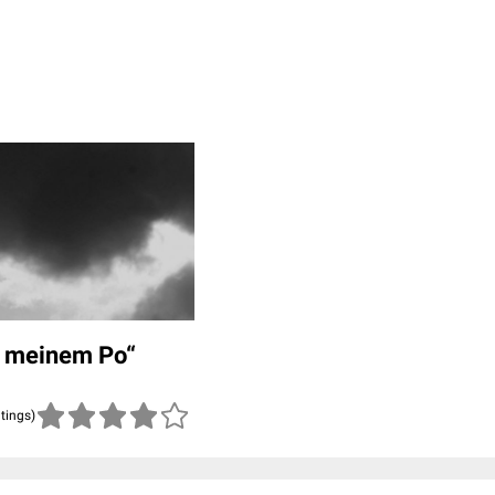
s meinem Po“
atings)