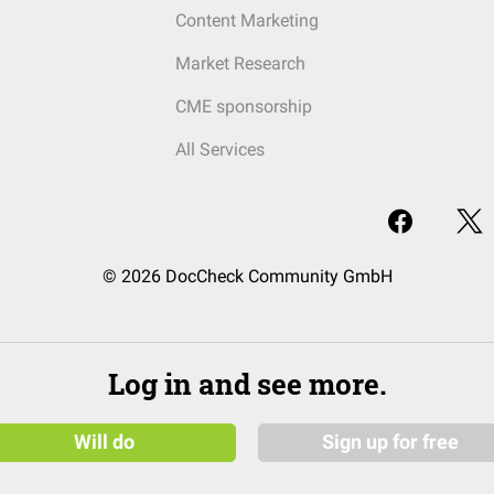
Content Marketing
Market Research
CME sponsorship
All Services
© 2026 DocCheck Community GmbH
Log in and see more.
Will do
Sign up for free