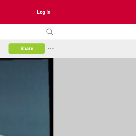
Log in
Share