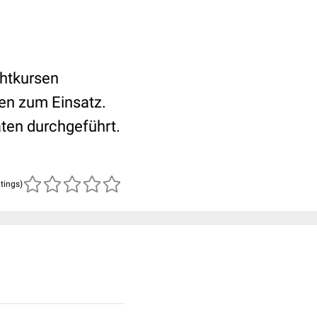
ahtkursen
en zum Einsatz.
aten durchgeführt.
atings)