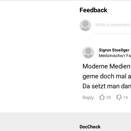
Feedback
Write a comment.
Sigrun Stoellger
Medizinische/r Fa
Moderne Medien s
gerne doch mal a
Da setzt man dann
Reply
28
14
DocCheck