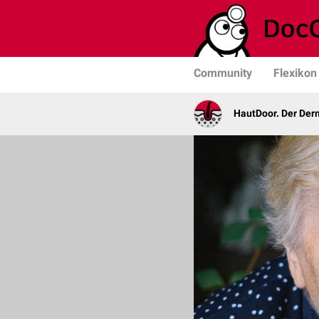
Community
Flexikon
HautDoor. Der Der