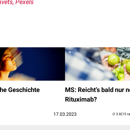
vets, Pexels
che Geschichte
MS: Reicht’s bald nur n
Rituximab?
17.03.2023
(15 r