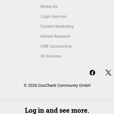
Media Kit
Login Services
Content Marketing
Market Research
CME sponsorship
All Services
© 2026 DocCheck Community GmbH
Log in and see more.