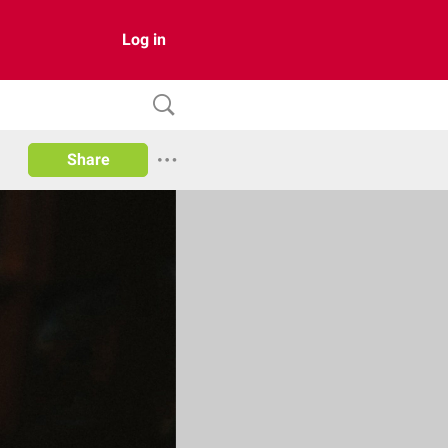
Log in
Share