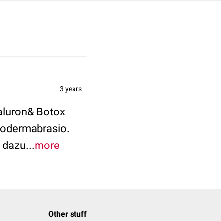
3 years
aluron& Botox
crodermabrasio.
 dazu...
more
Other stuff