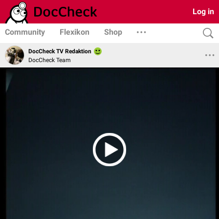
Log in
Community
Flexikon
Shop
DocCheck TV Redaktion
DocCheck Team