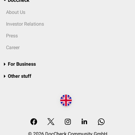
DocCheck
About Us
Investor Relations
Press
Career
For Business
Other stuff
© 2026 DocCheck Community GmbH