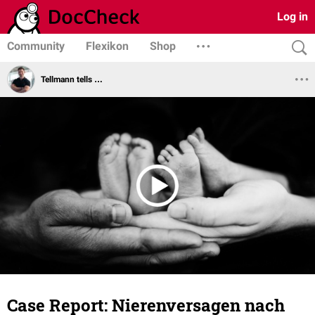
Log in
Community
Flexikon
Shop
Tellmann tells …
Case Report: Nierenversagen nach